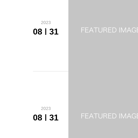
2023
08
31
2023
08
31