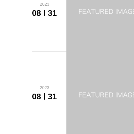
2023
08
31
2023
08
31