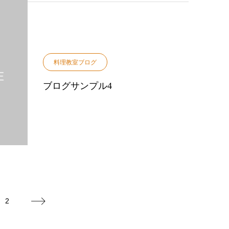
料理教室ブログ
ブログサンプル4
2