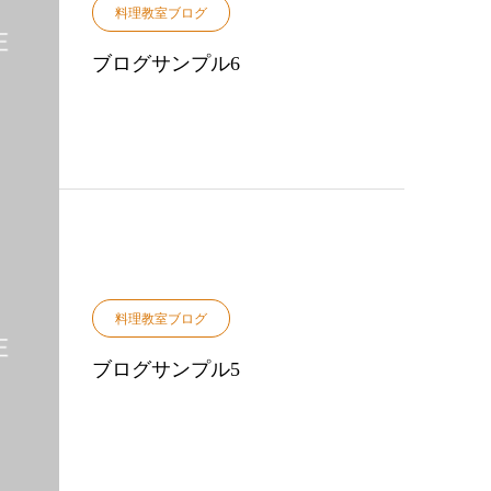
料理教室ブログ
ブログサンプル6
料理教室ブログ
ブログサンプル5