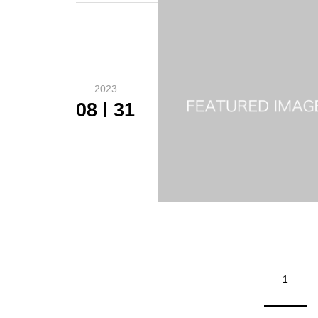
2023
08
31
1