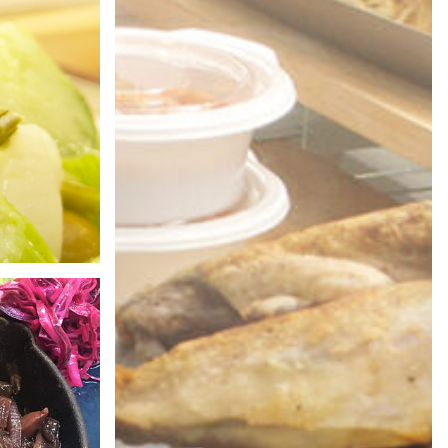
明文が表示されます。
明文が表示されます。
す。ここ
す。ここ
ここに説明文が表示されます。ここ
ここに説明文が表示されます。ここ
に説明文が表示されます。
に説明文が表示されます。
明文が表示
明文が表示