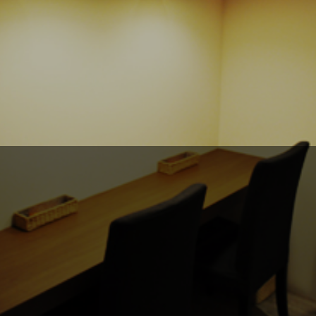
す。ここ
す。ここ
す。ここ
ここに説明文が表示されます。ここ
ここに説明文が表示されます。ここ
ここに説明文が表示されます。ここ
ここに説
ここに説
ここに説
に説明文が表示されます。ここに説
に説明文が表示されます。ここに説
に説明文が表示されます。ここに説
明文が表示されます。
明文が表示されます。
明文が表示されます。
す。ここ
す。ここ
す。ここ
ここに説明文が表示されます。ここ
ここに説明文が表示されます。ここ
ここに説明文が表示されます。ここ
に説明文が表示されます。
に説明文が表示されます。
に説明文が表示されます。
明文が表示
明文が表示
明文が表示