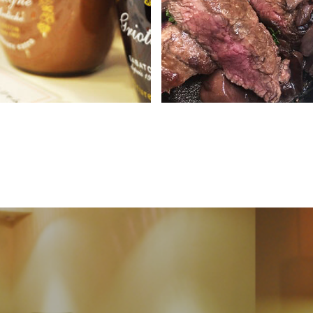
明文が表示されます。ここ
明文が表示されます。ここ
ここに説明文が表示されま
ここに説明文が表示されま
が表示されます。ここに説
が表示されます。ここに説
に説明文が表示されます。
に説明文が表示されます。
示されます。
示されます。
明文が表示されます。
明文が表示されます。
明文が表示されます。ここ
明文が表示されます。ここ
ここに説明文が表示されま
ここに説明文が表示されま
が表示されます。
が表示されます。
に説明文が表示されます。
に説明文が表示されます。