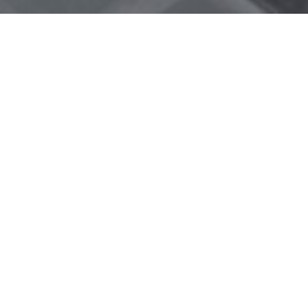
夏季休業のお知らせ
2023
10
31
ホームページをリニューアルしました！
Belle Table(ベルターブル)
―食卓に幸福を―
こだわり食材のデリカテッセン
ABOUT BELLE TABLE