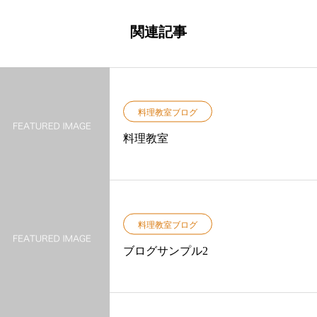
関連記事
料理教室ブログ
料理教室
料理教室ブログ
ブログサンプル2