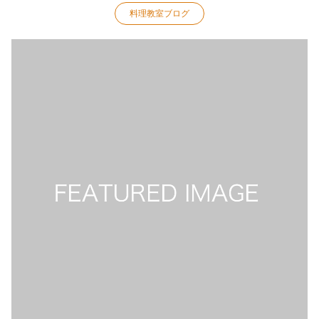
料理教室ブログ